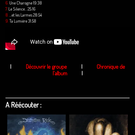
6.
Une Charogne 19:38
7.
Le Silence… 25:16
8.
…et les Larmes 28:54
9.
Ta Lumière 31:58
|
Découvrir le groupe
|
Chronique de
l’album
|
A Réécouter :