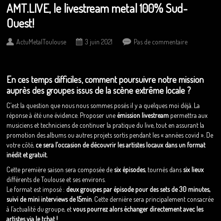
AMT.LIVE, le livestream metal 100% Sud-
Ouest!
ActuMetalToulouse
3 juin 2021
Pas de commentaire
En ces temps difficiles, comment poursuivre notre mission
auprès des groupes issus de la scène extrême locale ?
C’est la question que nous nous sommes posés il y a quelques moi déjà. La
réponse à été une évidence. Proposer une
émission livestream
permettra aux
musiciens et techniciens de continuer la pratique du live, tout en assurant la
promotion des albums ou autres projets sortis pendant les « années covid ». De
votre côté,
ce sera l’occasion de découvrir les artistes locaux dans un format
inédit et gratuit.
Cette première saison sera composée de
six épisodes
, tournés dans
six lieux
différents de Toulouse et ses environs.
Le format est imposé :
deux groupes par épisode pour des sets de 30 minutes,
suivi de mini interviews de 15min
. Cette dernière sera principalement consacrée
à l’actualité du groupe, et
vous pourrez alors échanger directement avec les
artistes via le tchat !