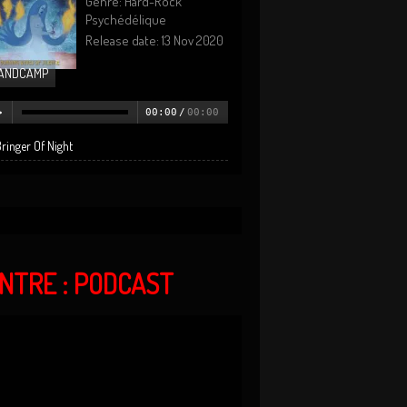
Genre: Hard-Rock
Psychédélique
Release date: 13 Nov 2020
ANDCAMP
00:00
/
00:00
ringer Of Night
ANTRE : PODCAST