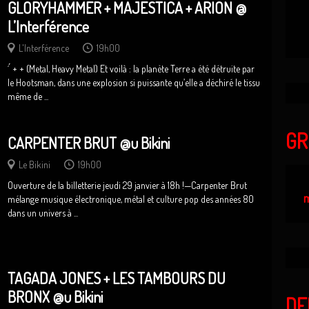
GLORYHAMMER + MAJESTICA + ARION @
L’Interférence
L'Interférence
19h00
́ ́ + + (Metal, Heavy Metal) Et voilà : la planète Terre a été détruite par
le Hootsman, dans une explosion si puissante qu’elle a déchiré le tissu
même de ...
GR
CARPENTER BRUT @u Bikini
Le Bikini
19h00
Ouverture de la billetterie jeudi 29 janvier à 18h !—Carpenter Brut
m
mélange musique électronique, métal et culture pop des années 80
dans un univers à ...
TAGADA JONES + LES TAMBOURS DU
BRONX @u Bikini
DE