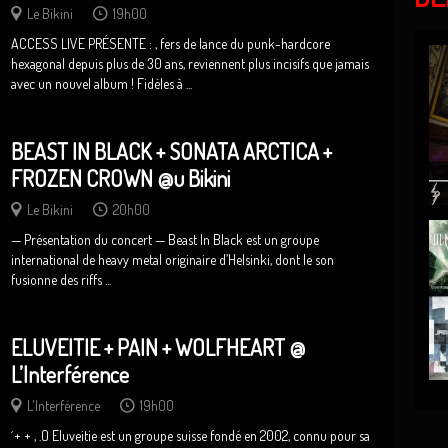
Le Bikini
19h00
ACCESS LIVE PRÉSENTE : , fers de lance du punk-hardcore
hexagonal depuis plus de 30 ans, reviennent plus incisifs que jamais
avec un nouvel album ! Fidèles à ...
BEAST IN BLACK + SONATA ARCTICA +
FROZEN CROWN @u Bikini
Le Bikini
20h00
— Présentation du concert — Beast In Black est un groupe
international de heavy metal originaire d’Helsinki, dont le son
fusionne des riffs ...
ELUVEITIE + PAIN + WOLFHEART @
L’Interférence
L'Interférence
19h00
́ + + , .() Eluveitie est un groupe suisse fondé en 2002, connu pour sa