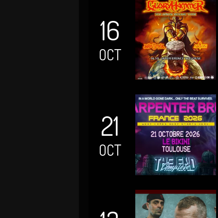
16
OCT
21
OCT