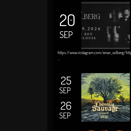
20
SEP
https://www.instagram.com/einar_solberg/http
...
25
SEP
26
SEP