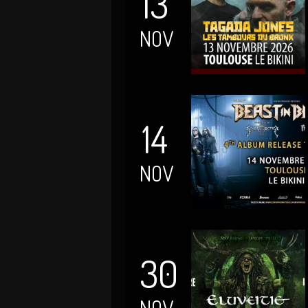
13
NOV
14
NOV
30