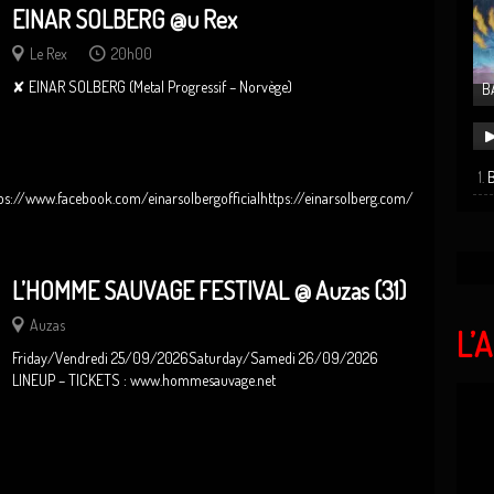
EINAR SOLBERG @u Rex
Le Rex
20h00
✘ EINAR SOLBERG (Metal Progressif – Norvège)
B
B
s://www.facebook.com/einarsolbergofficialhttps://einarsolberg.com/
L’HOMME SAUVAGE FESTIVAL @ Auzas (31)
Auzas
L’
Friday/Vendredi 25/09/2026Saturday/Samedi 26/09/2026
LINEUP – TICKETS : www.hommesauvage.net