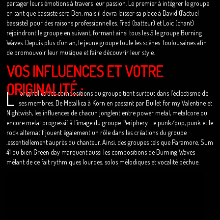
partager leurs émotions à travers leur passion. Le premier à intégrer le groupe
en tant que bassiste sera Ben, mais il devra laisser sa place à David (l’actuel
bassiste) pour des raisons professionnelles. Fred (batteur) et Loïc (chant)
rejoindront le groupe en suivant, formant ainsi tous les 5 le groupe Burning
Waves. Depuis plus d’un an, le jeune groupe foule les scènes Toulousaines afin
de promouvoir leur musique et faire découvrir leur style.
VOS INFLUENCES ET VOTRE
ORIGINALITÉ :
L
‘originalité des compositions du groupe tient surtout dans l’éclectisme de
ses membres. De Metallica à Korn en passant par Bullet for my Valentine et
Nightwish, les influences de chacun jonglent entre power metal, metalcore ou
encore metal progressif à l’image du groupe Periphery. Le punk/pop, punk et le
rock alternatif jouent également un rôle dans les créations du groupe
,essentiellement auprès du chanteur. Ainsi, des groupes tels que Paramore, Sum
41 ou bien Green day marquent aussi les compositions de Burning Waves
mêlant de ce fait rythmiques lourdes, solos mélodiques et vocalité pêchue.