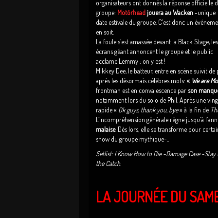
organisateurs ont donnés la réponse officielle 
groupe:
Motörhead
jouera au Wacken
-unique
date estivale du groupe. C’est donc un événem
en soit.
La foule s’est amassée devant la Black Stage, les
écrans géant annoncent le groupe et le public
acclame Lemmy : on y est !
Mikkey Dee, le batteur, entre en scène suivit d
après les désormais célèbres mots:
«
We are Mo
frontman est en convalescence par
son manque
notamment lors du solo de Phil. Après une ving
rapide «
Ok guys, thank you, bye
» à la fin de
Th
L’incompréhension générale règne jusqu’à l’a
malaise
. Dès lors, elle se transforme pour certa
show du groupe mythique-..
Setlist: I Know How to Die -Damage Case -Stay 
the Catch.
LA JOURNÉE DU SAME