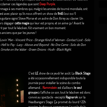
acclamer ces légendes que sont
Deep Purple
.
mmage à ses membres qui, malgré les années de tourné mondiale, ont
’est avec plaisir qu’ils nous offrent un show de
1h45
(oui oui !)
guitare signé Steve Morse et un autre de Don Airey au clavier. Un
ours dégager
cette magie
qui leur est propre, et on aime ça ! Avant le
it par tout le Wacken, fût vraiment un bon moment.
s anciens que par les jeunes !
rd Lovin’ Man -Vincent Price -Strange Kind of Woman -Contact Lost -Solo
r -Hell to Pay -Lazy -Above and Beyond -No One Came -Solo de Don
’ -Smoke on the Water -Green Onions -Hush -Black Night.
C’est
LE
show de ce jeudi 1er août. La
Black Stage
a été occasionnellement indisponible toute la
journée pour installer la scène du combo
allemand…
Rammstein
est d’ailleurs
le seul
groupe
à l’affiche ce soir, tout le Wacken est donc
convié au spectacle -excepté
Ragnarok
sur la
Headbangers Stage. Ça promet du lourd ! 22h
passées, le show va commencer. Le voile de la