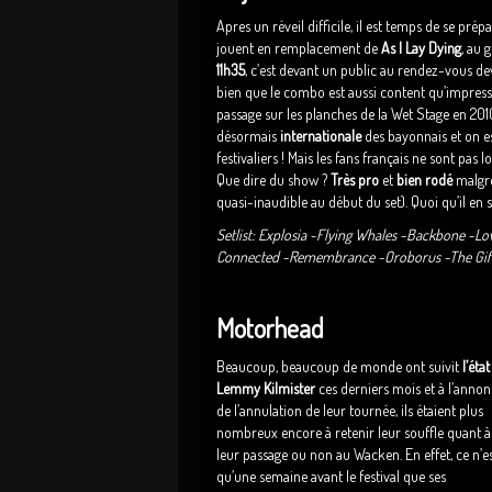
Apres un réveil difficile, il est temps de se pré
jouent en remplacement de
As I Lay Dying
, au 
11h35
, c’est devant un public au rendez-vous de
bien que le combo est aussi content qu’impressi
passage sur les planches de la Wet Stage en 2010.
désormais
internationale
des bayonnais et on est
festivaliers ! Mais les fans français ne sont pas
Que dire du show ?
Très pro
et
bien rodé
malgr
quasi-inaudible au début du set). Quoi qu’il en so
Setlist: Explosia -Flying Whales -Backbone -Lo
Connected -Remembrance -Oroborus -The Gift 
Motorhead
Beaucoup, beaucoup de monde ont suivit
l’état
Lemmy Kilmister
ces derniers mois et à l’anno
de l’annulation de leur tournée, ils étaient plus
nombreux encore à retenir leur souffle quant à
leur passage ou non au Wacken. En effet, ce n’e
qu’une semaine avant le festival que ses