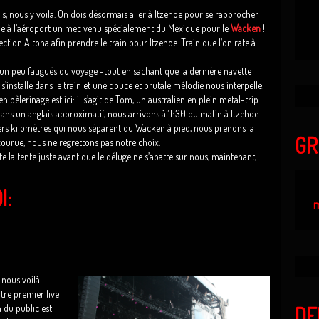
is, nous y voila. On dois désormais aller à Itzehoe pour se rapprocher
me à l’aéroport un mec venu spécialement du Mexique pour le
Wacken
!
ection Altona afin prendre le train pour Itzehoe. Train que l’on rate à
n peu fatigués du voyage -tout en sachant que la dernière navette
s’installe dans le train et une douce et brutale mélodie nous interpelle:
pèlerinage est ici: il s’agit de Tom, un australien en plein metal-trip
s un anglais approximatif, nous arrivons à 1h30 du matin à Itzehoe.
iers kilomètres qui nous séparent du Wacken à pied, nous prenons la
GR
arcourue, nous ne regrettons pas notre choix.
e la tente juste avant que le déluge ne s’abatte sur nous, maintenant,
I:
m
 nous voilà
re premier live
n du public est
DE