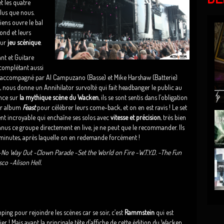
t les quatre
lus que nous.
iens ouvre le bal
fond et leurs
eur
jeu scénique
.
nt et Guitare
 complétant aussi
 accompagné par Al Campuzano (Basse) et Mike Harshaw (Batterie)
é, nous donne un Annihilator survolté qui fait headbanger le public au
ence sur
la mythique scène du Wacken
, ils se sont sentis dans l’obligation
ier album
Feast
pour célébrer leurs come-back, et on en est ravis ! Le set
nt incroyable qui enchaîne ses solos avec
vitess
e et précision
, très bien
nus ce groupe directement en live, je ne peut que le recommander. Ils
minutes, après laquelle on en redemande forcément !
 -No Way Out -Clown Parade -Set the World on Fire -W.T.Y.D. -The Fun
o -Alison Hell.
mping pour rejoindre les scènes car se soir, c’est
Rammstein
qui est
ier ! Mais avant la principale tête d’affiche de cette édition du Wacken,