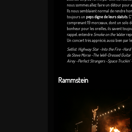
nous sommes allez faire un détour pour 
Ils nous semblaient normal de rendre ho
toujours un
peps digne de leurs statuts
. C
comprenant 19 morceaux, dont un solo de 
bonheur pour les oreilles, ils savent touj
rappel, entendre
Smoke on the Water
repr
Un concert très apprécié, aussi bien par le
Setlist: Highway Star -Into the Fire -Ha
de Steve Morse -The Well-Dressed Guita
Airey -Perfect Strangers -Space Truckin
Rammstein