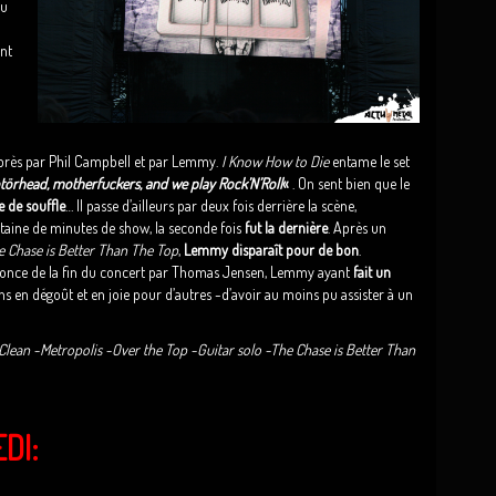
du
ent
e près par Phil Campbell et par Lemmy.
I Know How to Die
entame le set
törhead, motherfuckers, and we play Rock’N’Roll
«
. On sent bien que le
 de souffle
… Il passe d’ailleurs par deux fois derrière la scène,
taine de minutes de show, la seconde fois
fut la dernière
. Après un
e Chase is Better Than The Top
,
Lemmy disparaît pour de bon
.
nnonce de la fin du concert par Thomas Jensen, Lemmy ayant
fait un
ins en dégoût et en joie pour d’autres -d’avoir au moins pu assister à un
Clean -Metropolis -Over the Top -Guitar solo -The Chase is Better Than
DI: