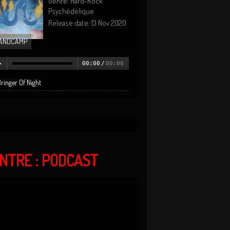
Genre: Hard-Rock
Psychédélique
Release date: 13 Nov 2020
ANDCAMP
00:00
/
00:00
ringer Of Night
ANTRE : PODCAST