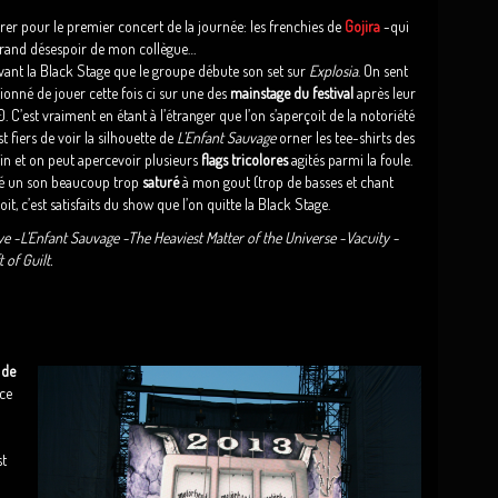
parer pour le premier concert de la journée: les frenchies de
Gojira
-qui
grand désespoir de mon collègue…
vant la Black Stage que le groupe débute son set sur
Explosia
. On sent
onné de jouer cette fois ci sur une des
mainstage du festival
après leur
 C’est vraiment en étant à l’étranger que l’on s’aperçoit de la notoriété
 fiers de voir la silhouette de
L’Enfant Sauvage
orner les tee-shirts des
 loin et on peut apercevoir plusieurs
flags tricolores
agités parmi la foule.
é un son beaucoup trop
saturé
à mon gout (trop de basses et chant
it, c’est satisfaits du show que l’on quitte la Black Stage.
ve -L’Enfant Sauvage -The Heaviest Matter of the Universe -Vacuity -
of Guilt.
 de
nce
st