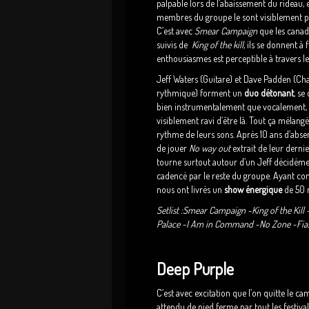
palpable lors de l’abaissement du rideau, e
membres du groupe le sont visiblement p
C’est avec
Smear Campaign
que les canad
suivis de
King of the kill
, ils se donnent à 
enthousiasmes est perceptible à travers l
Jeff Waters (Guitare) et Dave Padden (Cha
rythmique) forment un
duo détonant
, se
bien instrumentalement que vocalement,
visiblement ravi d’être là. Tout ça mélang
rythme de leurs sons. Après 10 ans d’abs
de jouer
No way out
extrait de leur dern
tourne surtout autour d’un Jeff décidéme
cadencé par le reste du groupe. Ayant con
nous ont livrés un
show énergique
de 50 
Setlist :Smear Campaign -King of the Kill
Palace -I Am in Command -No Zone -Fiasc
Deep Purple
C’est avec excitation que l’on quitte le ca
attendu de pied ferme par tout les festival