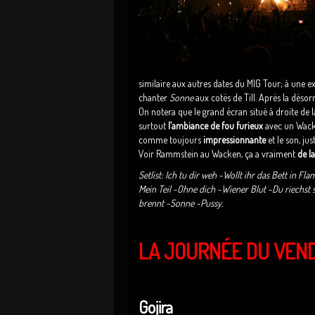
similaire aux autres dates du MIG Tour; à une e
chanter
Sonne
aux cotés de Till. Après la déso
On notera que le grand écran situé à droite de l
surtout
l’ambiance de fou furieux
avec un Wacke
comme toujours
impressionnante
et le son, jus
Voir Rammstein au Wacken, ça a vraiment
de l
Setlist: Ich tu dir weh -Wollt ihr das Bett in 
Mein Teil -Ohne dich -Wiener Blut -Du riechst 
brennt -Sonne -Pussy.
LA JOURNÉE DU VEND
Gojira