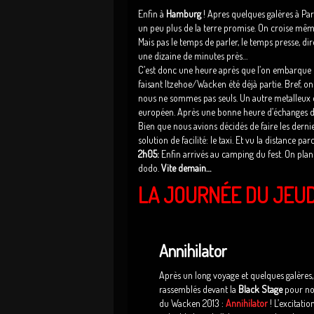
Enfin à
Hamburg
! Apres quelques galères à Par
un peu plus de la terre promise. On croise mê
Mais pas le temps de parler, le temps presse, dir
une dizaine de minutes près…
C’est donc une heure après que l’on embarque u
faisant Itzehoe/Wacken été déjà partie. Bref, on 
nous ne sommes pas seuls. Un autre metalleux en 
européen. Après une bonne heure d’échanges dan
Bien que nous avions décidés de faire les dern
solution de facilité: le taxi. Et vu la distance p
2h05:
Enfin arrivés au camping du fest. On plant
dodo.
Vite demain…
LA JOURNÉE DU JEUD
Annihilator
Après un long voyage et quelques galères,
rassemblés devant la
Black Stage
pour not
du Wacken 2013 :
Annihilator
! L’excitatio