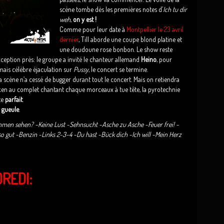
scène tombe dès les premières notes d’
Ich tu dir
weh
,
on y est !
Comme pour leur date à
Montpellier le 23 avril
dernier
, Till aborde une coupe blond platine et
une doudoune rose bonbon. Le show reste
xception près: le groupe a invité le chanteur allemand
Heino
, pour
rmais célèbre éjaculation sur
Pussy
, le concert se termine.
a scène n’a cessé de bugger durant tout le concert. Mais on retiendra
n au complet chantant chaque morceaux à tue tête, la pyrotechnie
te
parfait
.
a gueule
.
Flammen sehen? -Keine Lust -Sehnsucht -Asche zu Asche -Feuer frei! -
so gut -Benzin -Links 2-3-4 -Du hast -Bück dich -Ich will -Mein Herz
REDI: