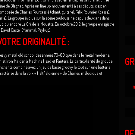
ène de Blagnac. Après un line up mouvementé à ses débuts, c’est en
omposée de Charles Fourcassié (chant, guitare), Felix Roumier (basse),
erie). Le groupe évolue sur la scène toulousaine depuis deux ans dans
sud ou encore Le Cri de la Mouette. En octobre 2012, le groupe enregistre
r David Castel (Manimal, Psykup).
OTRE ORIGINALITÉ :
 heavy metal old school des années 70-80 que dans le metal moderne,
GR
h et Iron Maiden à Machine Head et Pantera. La particuliarité du groupe
tranchants combiné avec un jeu de basse groovy le tout sur une batterie
ractérise dans la voix « Heltfieldienne » de Charles, mélodique et
m
DE