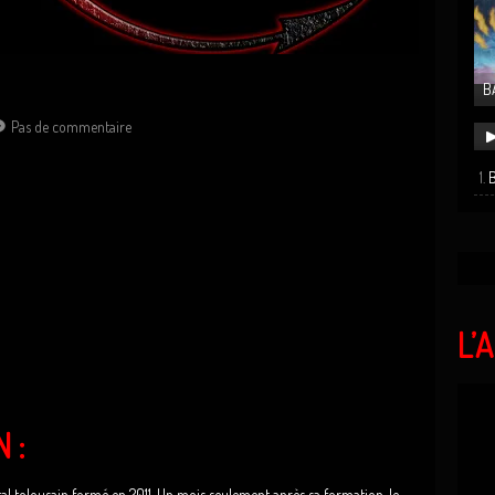
B
Pas de commentaire
B
L’
 :
 tolousain formé en 2011. Un mois seulement après sa formation, le