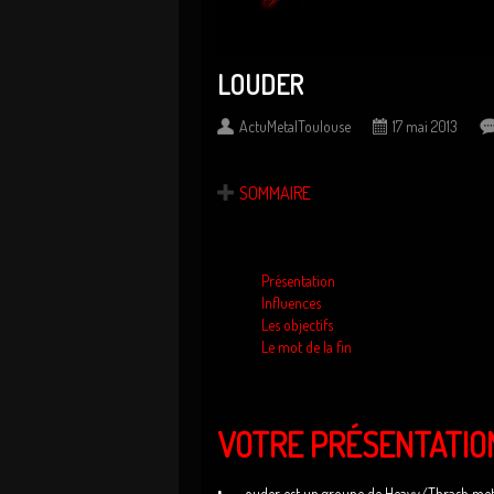
LOUDER
ActuMetalToulouse
17 mai 2013
SOMMAIRE
Présentation
Influences
Les objectifs
Le mot de la fin
VOTRE PRÉSENTATION
ouder est un groupe de Heavy/Thrash metal