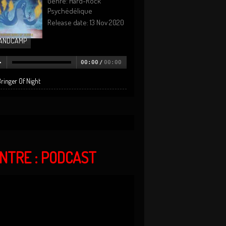
Genre: Hard-Rock
Psychédélique
Release date: 13 Nov 2020
ANDCAMP
00:00
/
00:00
ringer Of Night
ANTRE : PODCAST