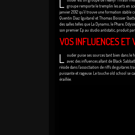
L
groupe remporte le tremplin les arts en sc
janvier 2012 qu’il trouve une formation stable c
Quentin Diaz (guitare) et Thomas Boissier (batt
des salles telles que La Dynamo, le Phare, Odys
son premier Ep au studio antistatic, produit pa
VOS INFLUENCES ET V
L
ouder puise ses sources tant bien dans le
avec des influences allant de Black Sabbat
réside dans l’assoctiation de riffs de guitares 
puissante et rageuse. Le touche old school se ca
éraillée.