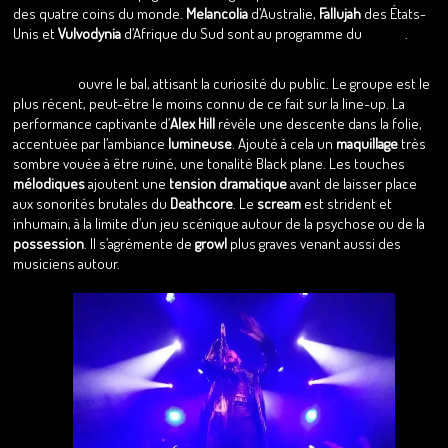
des quatre coins du monde.
Melancolia
d’Australie,
Fallujah
des États-
Unis et
Vulvodynia
d’Afrique du Sud sont au programme du
voyage
.
Melancolia
ouvre le bal, attisant la curiosité du public. Le groupe est le
plus récent, peut-être le moins connu de ce fait sur la line-up. La
performance captivante d’
Alex Hill
révèle une descente dans la folie,
accentuée par l’ambiance
lumineuse
. Ajouté à cela un
maquillage
très
sombre vouée à être ruiné, une tonalité Black plane. Les touches
mélodiques
ajoutent une
tension dramatique
avant de laisser place
aux sonorités brutales du
Deathcore
. Le
scream
est strident et
inhumain, à la limite d’un jeu scénique autour de la psychose ou de la
possession
. Il s’agrémente de
growl
plus graves venant aussi des
musiciens autour.