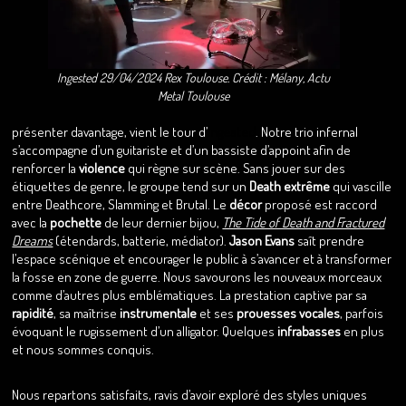
Ingested 29/04/2024 Rex Toulouse. Crédit : Mélany, Actu
Metal Toulouse
présenter davantage, vient le tour d’
Ingested
. Notre trio infernal
s’accompagne d’un guitariste et d’un bassiste d’appoint afin de
renforcer la
violence
qui règne sur scène. Sans jouer sur des
étiquettes de genre, le groupe tend sur un
Death extrême
qui vascille
entre Deathcore, Slamming et Brutal. Le
décor
proposé est raccord
avec la
pochette
de leur dernier bijou,
The Tide of Death and Fractured
Dreams
(étendards, batterie, médiator).
Jason Evans
saît prendre
l’espace scénique et encourager le public à s’avancer et à transformer
la fosse en zone de guerre. Nous savourons les nouveaux morceaux
comme d’autres plus emblématiques. La prestation captive par sa
rapidité
, sa maîtrise
instrumentale
et ses
prouesses vocales
, parfois
évoquant le rugissement d’un alligator. Quelques
infrabasses
en plus
et nous sommes conquis.
Nous repartons satisfaits, ravis d’avoir exploré des styles uniques