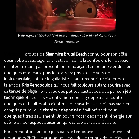
Vulvodynia 29/04/2024 Rex Toulouse. Crédit : Mélany, Actu
Metal Toulouse
Vulvodynia
, groupe de
Slamming Brutal Death
connu pour son côté
désinvolte et sauvage. La prestation sème la confusion, le nouveau
chanteur n’étant pas présent, un remplaçant temporaire viendra sur
quelques morceaux, puis le relai sera pris soit en version
instrumentale
, soit par le
guitariste
. Il faut reconnaitre d’ailleurs le
talent de
Kris Xenopoulos
qui nous fait toujours autant sourire avec
sa
tenue de plage
noire avec des petites pastèques que par son
jeu
technique
et ses riffs violents. Bien que le groupe ait rencontré
quelques difficultés afin d’obtenir leur visa, le public n’a pas vraiment
compris pourquoi le
chanteur d’appoint
n’était présent pour
quelques titres seulement. On pourra noter cependant l’énergie sur
scène et leur aspect plaisantin qui est toujours appréciable.
Nous remontons un peu plus dans le temps avec
Fallujah
, provenant
des années 2000. Le groupe ne cesse de se renouveler et d’évoluer