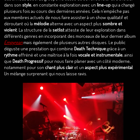
dans son
style
, en constante exploration avec un
line-up
qui a changé
plusieurs fois au cours des dernières années. Cela n’empêche pas
aux membres actuels de nous faire assister à un show qualitatif et
déroutant où la
mélodie
alterne avec un aspect plus
sombre et
violent
. La structure de la
setlist
atteste de leur exploration dans
différents genres en incorporant des morceaux de leur dernier album
Empyrean
mais également de plusieurs autres disques. Le public
déguste une prestation qui combine
Death Technique
grâce à un
rythme
effréné et une maîtrise à la fois
vocale et instrumentale
, ainsi
que
Death Progressif
pour nous faire planer avec un côté moderne,
notamment pour son
chant plus clair
et un
aspect plus expérimental
.
Un mélange surprenant qui nous laisse ravis.