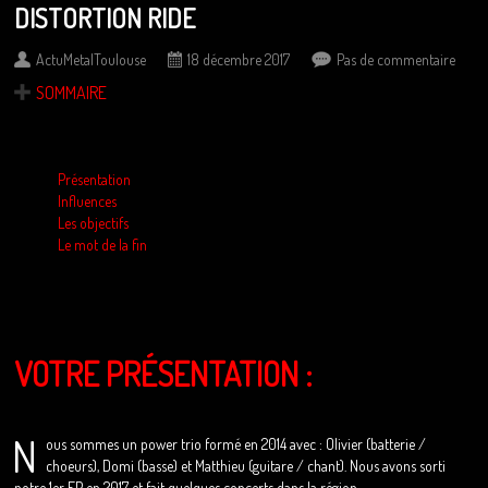
DISTORTION RIDE
ActuMetalToulouse
18 décembre 2017
Pas de commentaire
SOMMAIRE
Présentation
Influences
Les objectifs
Le mot de la fin
VOTRE PRÉSENTATION :
N
ous sommes un power trio formé en 2014 avec : Olivier (batterie /
choeurs), Domi (basse) et Matthieu (guitare / chant). Nous avons sorti
notre 1er EP en 2017 et fait quelques concerts dans la région.