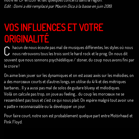
Edit : Domi a été remplacé par Maurin Dica à la basse en juin 2019.
VOS INFLUENCES ET VOTRE
ORIGINALITÉ
C
hacun de nous écoute pas mal de musiques différentes, les styles où nous
nous retrouvons tous les trois sont le hard rock et le prog. On nous dit
souvent que nous sonnons psychédélique / stoner, du coup nous avons fini par
le croire !
On aime bien jouer sur les dynamiques et on est assez axés sur les mélodies, on
a des morceaux courts et d’autres longs, on utilise du 4/4 et des métriques
barbares… Il y a aussi pas mal de solos de guitare bluesy et mélodiques.
Voilà on calcule pas trop, on joue au feeling… du coup les morceaux ne se
ressemblent pas tous et c’est ce qui nous plait. On espère malgré tout avoir une
« patte » reconnaissable ou la développer un jour.
Pour faire court, notre son est probablement quelque part entre Motörhead et
Pink Floyd.