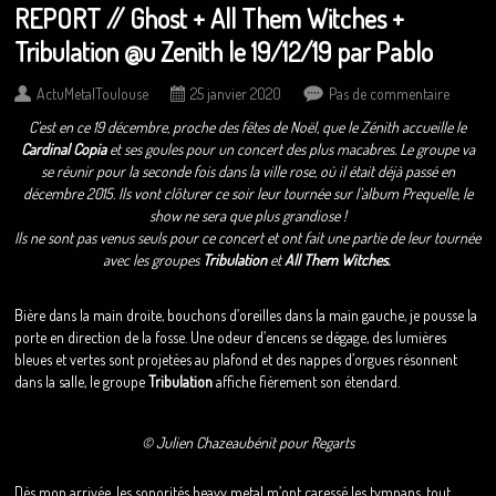
REPORT // Ghost + All Them Witches +
Tribulation @u Zenith le 19/12/19 par Pablo
ActuMetalToulouse
25 janvier 2020
Pas de commentaire
C’est en ce 19 décembre, proche des fêtes de Noël, que le Zénith accueille le
Cardinal Copia
et ses goules pour un concert des plus macabres. Le groupe va
se réunir pour la seconde fois dans la ville rose, où il était déjà passé en
décembre 2015. Ils vont clôturer ce soir leur tournée sur l’album Prequelle, le
show ne sera que plus grandiose !
Ils ne sont pas venus seuls pour ce concert et ont fait une partie de leur tournée
avec les groupes
Tribulation
et
All Them Witches.
Bière dans la main droite, bouchons d’oreilles dans la main gauche, je pousse la
porte en direction de la fosse. Une odeur d’encens se dégage, des lumières
bleues et vertes sont projetées au plafond et des nappes d’orgues résonnent
dans la salle, le groupe
Tribulation
affiche fièrement son étendard.
© Julien Chazeaubénit pour Regarts
Dès mon arrivée, les sonorités heavy metal m’ont caressé les tympans, tout