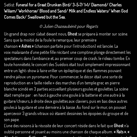
Setlist:
Funeral for a Great Drunken Bird/ 3-5-7/ 1×1/ Diamond/ Charles
Wiliam/ Workhorse/ Blood and Sand/ Milk and Endless Waters/ When God
Comes Back/ Swallowed but the Sea.
© Julien Chazeaubénit pour Regarts
Un grand drap noir s’abat devant nous,
Ghost
se prépare à monter sur scène.
Sans que la moitié de la foule le remarque, leur première
chanson
« Ashes »
(chanson parfaite pour l’introduction) est lancée. La
voix malaisante d’une petite fille récitant une comptine plonge directement les
spectateurs dans l’ambiance et, au premier coup de crash, le rideau tombe. En
toute honnêteté, le concert des Suédois était tout simplement impressionnant
entre un light-show à faire vriller un épileptique et des flammes pouvant
rendre jaloux un pyromane. Pour commencer, le décor était une sorte de
reproduction en « taille réelle » des marches d’un temple grec en pierre
blanche scindé en 3 parties accueillant plusieurs goules et goulettes. La scène
était remplie par : en haut à gauche une goule à la batterie et une autre à la
guitare/chœurs, à droite deux goulettes aux claviers, puis en bas deux autres
goules à la guitare et une dernière à la basse. Au fond sur le mur, on pouvait
apercevoir 3 grands vitraux où étaient dessinées les épopées du groupe et de
son pape.
L’une des raisons à la réussite de leur concert réside dans le fait que
Ghost
n’a
oublié personne et jouant au moins une chanson de chaque album.
« Rats »
,
«