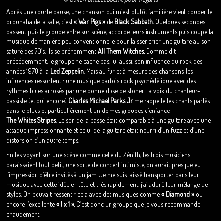
Après une courte pause, une chanson qui m’est plutôt familière vient couper le
brouhaha de la salle, c’est
« War Pigs »
de
Black Sabbath.
Quelques secondes
passent puis le groupe entre sur scène, accorde leurs instruments puis coupe la
musique de manière peu conventionnelle pour laisser crier une guitare au son
saturé des 70’s. Ils se prénomment
All Them Witches.
Comme dit
précédemment, le groupe ne cache pas, lui aussi, son influence du rock des
années 1970 à la
Led Zeppelin
. Mais au fur et à mesure des chansons, les
influences ressortent : une musique parfois rock psychédélique avec des
rythmes blues arrosés par une bonne dose de stoner. La voix du chanteur-
bassiste (et oui encore)
Charles
Michael Parks Jr
me rappelle les chants parlés
dans le blues et particulièrement un de mes groupes d’enfance
The Whites Stripes
. Le son de la basse était comparable à une guitare avec une
attaque impressionnante et celui de la guitare était nourri d’un fuzz et d’une
distorsion d’un autre temps.
En les voyant sur une scène comme celle du Zénith, les trois musiciens
paraissaient tout petit, une sorte de concert intimiste, on aurait presque eu
l’impression d’être invités à un jam. Je me suis laissé transporter dans leur
musique avec cette idée en tête et très rapidement, j’ai adoré leur mélange de
styles. On pouvait ressentir cela avec des musiques comme
« Diamond »
ou
encore l’excellente
« 1 x 1 ».
C’est donc un groupe que je vous recommande
chaudement.