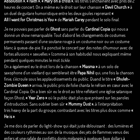
Absolution »
,
« Faith »
,
« Mary on a cross »
, les titres s’enchaînent avec près de 2
heures de concert. On a même eu le droit sur leur chanson
« Devil Church »
à
un duel de guitare humoristique entre les deux goules reprenant
«
All I want for Christmas is You »
de
Mariah Carey
pendant le solo final.
Je ne pouvais pas parler de
Ghost
sans parler du
Cardinal Copia
qui nous a
donné un show remarquable. Tout d’abord les changements de costumes
permanents passant d’une soutane rouge à un costume noir ou un costume
blanc à queue-de-pie. Il a ponctué le concert par des notes d’humour avec de
fortes allusions « sexuelles » (comme à son habitude) nous expliquant même
pendant quelques minutes le mot
tickle.
On a également eu le droit lors de la chanson
« Miasma »
à un solo de
saxophone d’un vieillard qui semblerait être
Papa Nihil
qui, une fois la chanson
finie, s’écroule sous les applaudissements du public. Quand le titre
« Ghuleh-
Zombie Queen »
arriva, le public pris de folie chanta le refrain en cœur avec le
Cardinal Copia. On a bien sûr eu le droit au titre reflétant une église satanique
façon Ghost,
« Year Zero »
où le public était plus que présent sur les paroles
d’introduction. Sans oublier bien sûr
« Mummy Dust »
, à l’interprétation
très heavy de la part du groupe, contrastant avec les titres plus doux comme
«
He is »
.
Je me dois de parler du light-show qui était juste éblouissant : des lumières et
des couleurs rythmées au son de la musique, des jets de flammes venus des
enfers et une rafale de confettis dorés mélangés à quelques faux dollars à