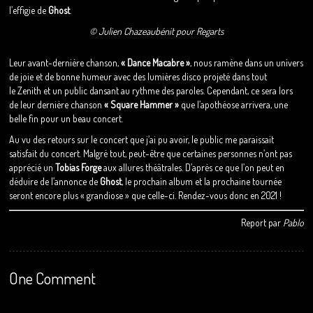
l’effigie de
Ghost
.
© Julien Chazeaubénit pour Regarts
Leur avant-dernière chanson,
« Dance Macabre »
, nous ramène dans un univers
de joie et de bonne humeur avec des lumières disco projeté dans tout
le Zenith et un public dansant au rythme des paroles. Cependant, ce sera lors
de leur dernière chanson
« Square Hammer »
que l’apothéose arrivera, une
belle fin pour un beau concert.
Au vu des retours sur le concert que j’ai pu avoir, le public me paraissait
satisfait du concert. Malgré tout, peut-être que certaines personnes n’ont pas
apprécié un
Tobias Forge
aux allures théâtrales. D’après ce que l’on peut en
déduire de l’annonce de
Ghost
, le prochain album et la prochaine tournée
seront encore plus « grandiose » que celle-ci. Rendez-vous donc en 2021 !
Report par
Pablo
One Comment