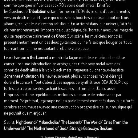
comme quelques influences rock 70’s voire death metal. En effet,
les Suédois de
Tribulation
s’étant formés en 2004, ils se sont d’abord orientés
vers un death metal efficace qui « casse des bouches » pour, au bout de trois
albums, trouver leur direction artistique. En arrivant dans leur univers, j’ai très
clairement remarqué l’importance du gothique, de l’horreur, avec une imagerie
qui se rapproche clairement de
Ghost
. Sur scène, les musiciens sont très
présents notamment un des deux guitaristes qui ne faisait que bouger partout,
tournant sur lui-même, sautant bref, une vraie puce.
Leur chanson
« the Lament »
montre la façon dont leur musique tend à se
construire : une introduction en arpèges, des riffs heavy metal avec des
sonorités death alliés à la voix black metal rugueuse du chanteur-bassiste
Johannes Andersson
. Malheureusement, plusieurs choses m’ont dérangé
durant le concert. Tout d’abord, des nappes de synthétiseur BEAUCOUP trop
fortes ou trop présentes cachant les autres instruments. J’ai eu aussi
l’impression d’une répétition des mélodies, une sorte de redondance par
moment. Malgré tout, le groupe nous a parfaitement emmenés dans leur « forêt
sombre et brumeuse », avec une construction progressive de leur musique qui
ne pouvait que m’enjouer.
Setlist:
Nightbound/ Melancholia/ The Lament/ The World/ Cries From the
Underworld/ The Motherhood of God/ Strange Gateways Beckon.
© Julien Chazeaubénit pour Regarts