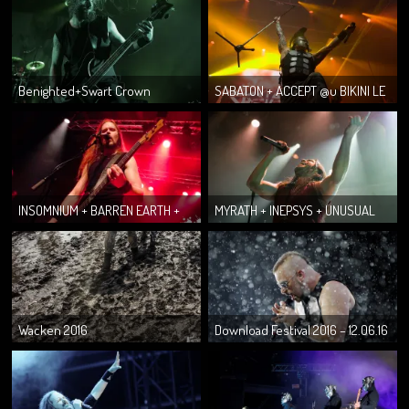
28.06.17 (...
Benighted+Swart Crown
SABATON + ACCEPT @u BIKINI LE
+Fleshdoll @u Metronum le
18.01.17 (Gaëtan)
03/03/2017 (photo...
INSOMNIUM + BARREN EARTH +
MYRATH + INEPSYS + UNUSUAL
WOLFHEART @ Lyon le samedi 14
DAY @u METRONUM LE 17.11.16
janvier ...
(Gaëtan)
Wacken 2016
Download Festival 2016 – 12.06.16
(Gaëtan)