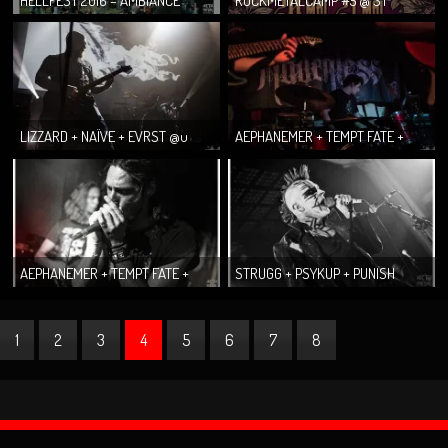
HELLFEST 2016 – AMBIANCE
ROCKMETALCAMP #5 @ ST
HILAIRE LES PLACES LES 20 ET
21.052016
LIZZARD + NAÏVE + EVRST @u
AEPHANEMER + TEMPT FATE +
METRONUM LE 20.05.2016
HAVENLESS@ LA TAVERNE LE
29.04.2016 (Le...
AEPHANEMER + TEMPT FATE +
STRUGG + PSYKUP + PUNISH
HAVENLESS @LA TAVERNE LE
YOURSELF + SIDILARSEN
29.04.16
@Grenad’in S...
1
2
3
4
5
6
7
8