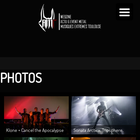
PHOTOS
Klone + Cancel the Apocalypse
Sonata Arctica, Triosphere,
@ American Cosmograph le
Striker 11/03/2017 @u Metronum