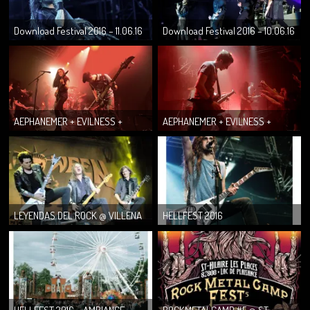
Download Festival 2016 – 11.06.16
Download Festival 2016 – 10.06.16
(Gaëtan)
(Gaëtan)
AEPHANEMER + EVILNESS +
AEPHANEMER + EVILNESS +
SUPREMACY @U METRONUM LE
SUPREMACY @u METRONUM LE
12.10.16 (leely)...
12.10.16 (Gaëta...
LEYENDAS DEL ROCK @ VILLENA
HELLFEST 2016
(ESPAGNE) LES 10, 11, 12 ET 13
AOUT 2...