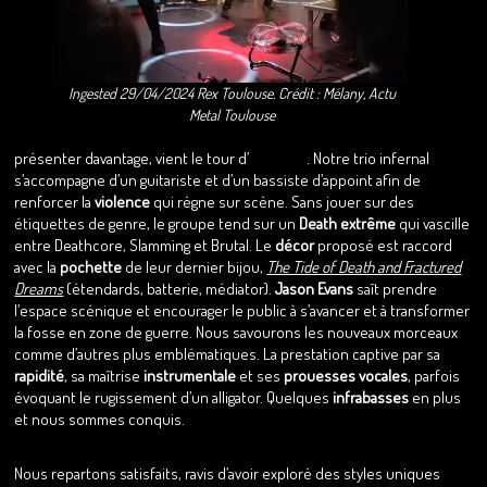
Ingested 29/04/2024 Rex Toulouse. Crédit : Mélany, Actu
Metal Toulouse
présenter davantage, vient le tour d’
Ingested
. Notre trio infernal
s’accompagne d’un guitariste et d’un bassiste d’appoint afin de
renforcer la
violence
qui règne sur scène. Sans jouer sur des
étiquettes de genre, le groupe tend sur un
Death extrême
qui vascille
entre Deathcore, Slamming et Brutal. Le
décor
proposé est raccord
avec la
pochette
de leur dernier bijou,
The Tide of Death and Fractured
Dreams
(étendards, batterie, médiator).
Jason Evans
saît prendre
l’espace scénique et encourager le public à s’avancer et à transformer
la fosse en zone de guerre. Nous savourons les nouveaux morceaux
comme d’autres plus emblématiques. La prestation captive par sa
rapidité
, sa maîtrise
instrumentale
et ses
prouesses vocales
, parfois
évoquant le rugissement d’un alligator. Quelques
infrabasses
en plus
et nous sommes conquis.
Nous repartons satisfaits, ravis d’avoir exploré des styles uniques