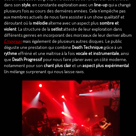
dans son
style
, en constante exploration avec un
line-up
qui a changé
plusieurs fois au cours des dernières années. Cela n’empêche pas
aux membres actuels de nous faire assister à un show qualitatif et
déroutant où la
mélodie
alterne avec un aspect plus
sombre et
violent
. La structure de la
setlist
atteste de leur exploration dans
différents genres en incorporant des morceaux de leur dernier album
Empyrean
mais également de plusieurs autres disques. Le public
déguste une prestation qui combine
Death Technique
grâce à un
rythme
effréné et une maîtrise à la fois
vocale et instrumentale
, ainsi
que
Death Progressif
pour nous faire planer avec un côté moderne,
notamment pour son
chant plus clair
et un
aspect plus expérimental
.
Un mélange surprenant qui nous laisse ravis.