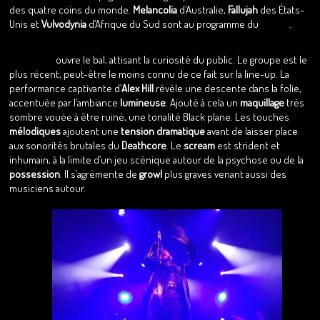
des quatre coins du monde.
Melancolia
d’Australie,
Fallujah
des États-
Unis et
Vulvodynia
d’Afrique du Sud sont au programme du
voyage
.
Melancolia
ouvre le bal, attisant la curiosité du public. Le groupe est le
plus récent, peut-être le moins connu de ce fait sur la line-up. La
performance captivante d’
Alex Hill
révèle une descente dans la folie,
accentuée par l’ambiance
lumineuse
. Ajouté à cela un
maquillage
très
sombre vouée à être ruiné, une tonalité Black plane. Les touches
mélodiques
ajoutent une
tension dramatique
avant de laisser place
aux sonorités brutales du
Deathcore
. Le
scream
est strident et
inhumain, à la limite d’un jeu scénique autour de la psychose ou de la
possession
. Il s’agrémente de
growl
plus graves venant aussi des
musiciens autour.