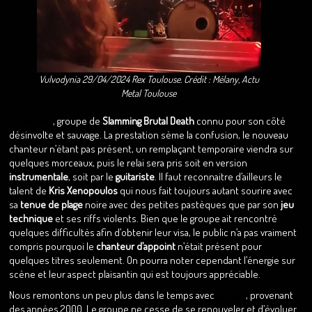
Vulvodynia 29/04/2024 Rex Toulouse. Crédit : Mélany, Actu
Metal Toulouse
Vulvodynia
, groupe de
Slamming Brutal Death
connu pour son côté
désinvolte et sauvage. La prestation sème la confusion, le nouveau
chanteur n’étant pas présent, un remplaçant temporaire viendra sur
quelques morceaux, puis le relai sera pris soit en version
instrumentale
, soit par le
guitariste
. Il faut reconnaitre d’ailleurs le
talent de
Kris Xenopoulos
qui nous fait toujours autant sourire avec
sa
tenue de plage
noire avec des petites pastèques que par son
jeu
technique
et ses riffs violents. Bien que le groupe ait rencontré
quelques difficultés afin d’obtenir leur visa, le public n’a pas vraiment
compris pourquoi le
chanteur d’appoint
n’était présent pour
quelques titres seulement. On pourra noter cependant l’énergie sur
scène et leur aspect plaisantin qui est toujours appréciable.
Nous remontons un peu plus dans le temps avec
Fallujah
, provenant
des années 2000. Le groupe ne cesse de se renouveler et d’évoluer