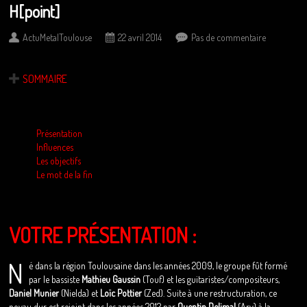
H[point]
ActuMetalToulouse
22 avril 2014
Pas de commentaire
SOMMAIRE
Présentation
Influences
Les objectifs
Le mot de la fin
VOTRE PRÉSENTATION :
N
é dans la région Toulousaine dans les années 2009, le groupe fût formé
par le bassiste
Mathieu Gaussin
(Touf) et les guitaristes/compositeurs,
Daniel Munier
(Nielda) et
Loïc Pottier
(Zed). Suite à une restructuration, ce
noyau dur est rejoint dans les années 2012 par
Quentin Delimal
(Ary) à la