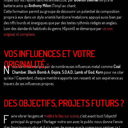
batterie ainsi qu’
Anthony Milon
(Tony) au chant.
Cette formation permit au groupe de découvrir un potentiel de composition
propre à eux dans un style orienté hardcore/metalcore, appuyé aussi bien par
des riffs lourds et énergiques que par des textes rythmés rédigés en anglais.
Loin des standards habituels du genre, H[point] se démarque par
un son
original et complexe.
VOS INFLUENCES ET VOTRE
ORIGINALITÉ :
N
ous sommes marqué par de nombreuses influences metal comme
Coal
Chamber
,
Black Bomb A
,
Gojira
,
S.O.A.D.
,
Lamb of God
,
Korn
pour ne citer
qu’eux ! Cependant, chaque membre apporte son ressenti et son expérience au
travers de ses influences propres.
DES OBJECTIFS, PROJETS FUTURS ?
F
aire vibrer les gens et
mettre le feu sur scène
, c’est avant tout l’objectif
principal du groupe ! Partager notre son avec le public nous donne l’envie
d’en faire toujours plus et il n’y a rien de mieux que la scène pour réaliser ça !