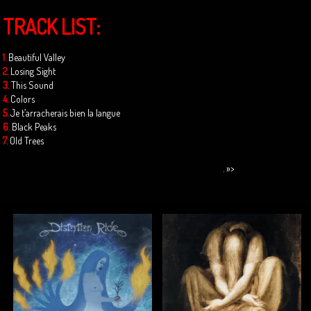
TRACK LIST:
1.
Beautiful Valley
2.
Losing Sight
3.
This Sound
4.
Colors
5.
Je t’arracherais bien la langue
6.
Black Peaks
7.
Old Trees
. »>