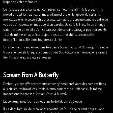
trappe de votre mémoire.
Ce n’est pas grave, car ce qui compte ici ce n’est ni le riff ni la lourdeur ni la
mélodie : c’est l’ambiance. Et malgré l’aspect tiré en longueur de certains
morceaux, elle ne cesse d’être présente. Jamais le groupe ne semble perdre de
vue ce qu’il raconte en musique et en paroles. De ce fait, il résulte un étrange
sentiment où on se dit qu’on se passerait de certains passages peu marquants.
Tout de même, on apprécie toujours cette atmosphère, ce son, cette
interprétation, cette boue toujours coulante.
Si l’album a un ventre mou une fois passé
Scream From A Butterfly
, l’intérêt se
trouve renouvelé lorsque la composition
God Machine
arrive avec une variété
de riffs et une agressivité rehaussée.
Scream From A Butterfly
Certes il y a des riffs accrocheurs et des rythmes entêtants, des compositions
aux structures travaillées ; mais l’album pour moi n’aurait pas eu le même
impact sans la chanson
Scream From A buttefly
.
L’idée de génie et l’acmé émotionnelle de l’album s’y trouve.
Il y a dans l’album, deux ballades acoustiques (qui ne se privent pour autant