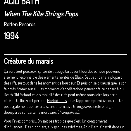
ACID BATH
When The Kite Strings Pops
Rotten Records
1994
Créature du marais
Ça sort tout poisseux, ça suinte… Les guitares sont lourdes et nous pouvons
aisément reconnaître des éléments hérités de Black Sabbath dans la plupart
des riffs, surtout dans les moment de lourdeur. Et puis on se dit aussi que le son
fait très Stoner aussi… Les moments d’accélérations peuvent faire penser à du
Death Old School et la simplicité des riffs peut même nous faire lorgner du
côté de Celtic Frost période
Morbid Tales
pour l’approche primitive du riff. On
peut également penser à la scène alternative Grunge avec cette énergie
désespérée sur certains morceaux (
Tranquilized
).
Vous l’avez compris… On sait pas trop ce que c’est. Un conglomérat
d’influences… Des pionniers, aux groupes extrêmes, Acid Bath s’inscrit dans un