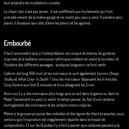
faut entendre les mutilations vocales…
Le chant clair n’est pas serein : il est indifférent aux hurlements qui l’ont
précédé venant de la même gorge et ne craint pas ceux à venir. ll pénètre sans
plaisir, il dissèque sans état d’âme les pleurs et les agonies.
Embourbé
Il faut reconnaître que si l’interprétation est unique et intense, les guitares
inspirées et la batterie une assise rythmique mettant en avant la lourdeur et
l’hystérie des différents passages ; quelques longueurs se font sentir.
L’album est long (68 min) et les morceaux le sont également, hormis
Cheap
Vodka
et
What Color Is Death ?
, tous les morceaux dépassent les 4 minutes.
Cinq d’entre eux font 6 minutes et trois atteignent les 5 min.
Alors oui il y a des morceaux plus longs que ce soit dans le genre ou dans le
Metal. Seulement on peut ici sentir le temps passer, du fait d’une certaine
homogénéité des morceaux et de certains moins inspirés.
Même si le groupe propose des mélodies et des lignes de chant prenantes, nous
sentons que l’inspiration est inégalement répartie dans le travail de
compositions. Et sur les 14 pistes il y a fort à parier que certaines passent à la