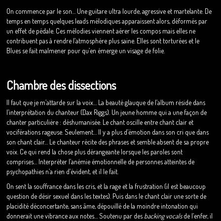
On commence par le son… Une guitare ultra lourde, agressive et martelante. De
temps en temps quelques leads mélodiques apparaissent alors, déformés par
un effet de pédale. Ces mélodies viennent aérer les compos mais elles ne
contribuent pas à rendre l’atmosphère plus saine. Elles sont torturées et le
Blues se fait malmener pour qu’en émerge un visage de folie.
Chambre des dissections
Il faut que je m’attarde sur la voix… La beauté glauque de l’album réside dans
l’interprétation du chanteur (Dax Riggs). Un jeune homme qui a une façon de
chanter particulière : déshumanisée. Le chant oscille entre chant clair et
vociférations rageuse. Seulement… Il y a plus d’émotion dans son cri que dans
son chant clair… Le chanteur récite des phrases et semble absent de sa propre
voix. Ce qui rend la chose plus dérangeante lorsque les paroles sont
comprises… Interpréter l’anémie émotionnelle de personnes atteintes de
psychopathies n’a rien d’évident, et il le fait.
On sent la souffrance dans les cris, et la rage et la frustration (il est beaucoup
question de désir sexuel dans les textes). Puis dans le chant clair une sorte de
placidité déconcertante, sans âme, dépouillé de la moindre intonation qui
donnerait une vibrance aux notes… Soutenu par des
backing vocals
de l’enfer, il