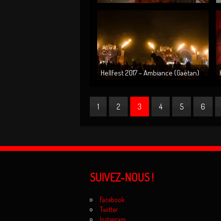
Trollfest @ Bikini le 22.02.18...
Hellfest 2017 – Ambiance (Gaëtan)
1
2
3
4
5
6
SUIVEZ-NOUS !
Facebook
Twitter
Instagram