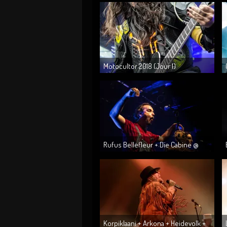
Motocultor 2018 (Jour 1)
Rufus Bellefleur + Dïe Cabine @
l’Antirouille le 26/05/18 ...
Korpiklaani + Arkona + Heidevolk +