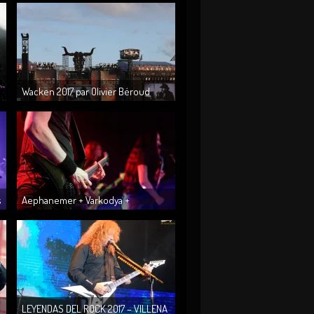
Wacken 2017 par Olivier Béroud
s
Aephanemer + Varkodya +
Atrociraptor @ Usine à Musique le
23.02....
LEYENDAS DEL ROCK 2017 – VILLENA