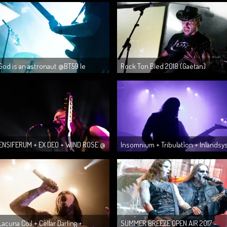
God is an astronaut @BT59 le
Rock Ton Bled 2018 (Gaëtan)
15/07/18
ENSIFERUM + EX DEO + WIND ROSE @
Insomnium + Tribulation + Inlandsy
Metronum le 25/04/18 (Laura)
@ Metronum le 05.04.18 (Gaët...
Lacuna Coil + Cellar Darling +
SUMMER BREEZE OPEN AIR 2017 –