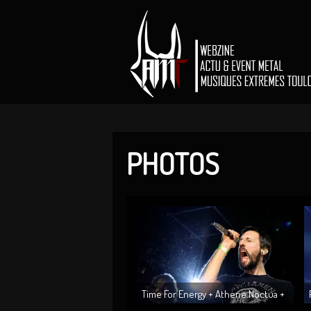
PHOTOS
Time For Energy + Athene Noctua +
Free Beer @ L’Usine à Mu...