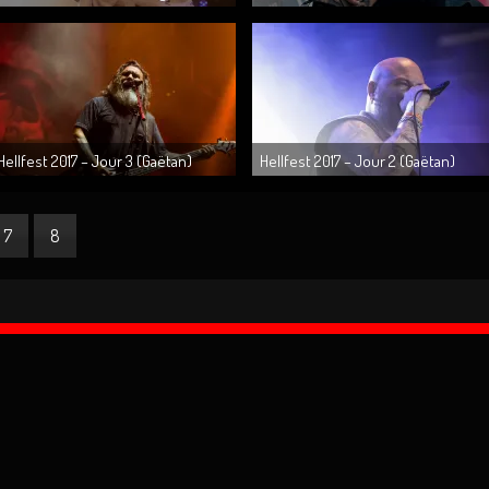
Sinheresy @ Metronum le 28.11.17 (...
DINKELBUHL (ALLEMAGNE)
Hellfest 2017 – Jour 3 (Gaëtan)
Hellfest 2017 – Jour 2 (Gaëtan)
7
8