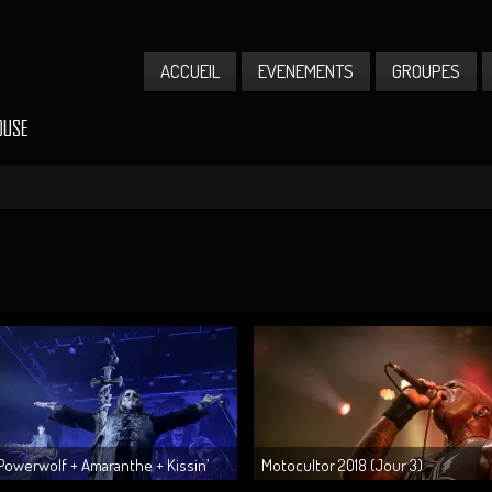
ACCUEIL
EVENEMENTS
GROUPES
Powerwolf + Amaranthe + Kissin’
Motocultor 2018 (Jour 3)
Dynamite @ Bikini le 10.01....