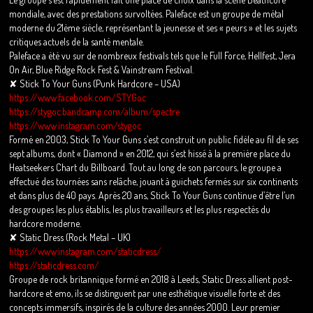
mondiale, avec des prestations survoltées. Paleface est un groupe de métal
moderne du 21ème siècle, représentant la jeunesse et ses « peurs » et les sujets
critiques actuels de la santé mentale.
Paleface a été vu sur de nombreux festivals tels que le Full Force, Hellfest, Jera
On Air, Blue Ridge Rock Fest & Vainstream Festival.
✘ Stick To Your Guns (Punk Hardcore – USA)
https://www.facebook.com/STYGoc
https://stygoc.bandcamp.com/album/spectre
https://www.instagram.com/stygoc
Formé en 2003, Stick To Your Guns s’est construit un public fidèle au fil de ses
sept albums, dont « Diamond » en 2012, qui s’est hissé à la première place du
Heatseekers Chart du Billboard. Tout au long de son parcours, le groupe a
effectué des tournées sans relâche, jouant à guichets fermés sur six continents
et dans plus de 40 pays. Après 20 ans, Stick To Your Guns continue d’être l’un
des groupes les plus établis, les plus travailleurs et les plus respectés du
hardcore moderne.
✘ Static Dress (Rock Metal – UK)
https://www.instagram.com/staticdress/
https://staticdress.com/
Groupe de rock britannique formé en 2018 à Leeds, Static Dress allient post-
hardcore et emo, ils se distinguent par une esthétique visuelle forte et des
concepts immersifs, inspirés de la culture des années 2000. Leur premier