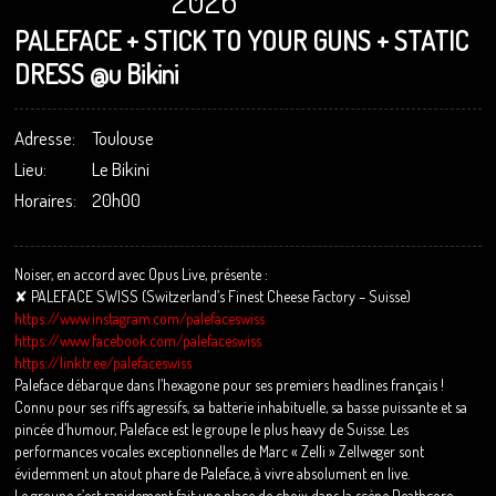
2026
PALEFACE + STICK TO YOUR GUNS + STATIC
DRESS @u Bikini
Adresse:
Toulouse
Lieu:
Le Bikini
Horaires:
20h00
Noiser, en accord avec Opus Live, présente :
✘ PALEFACE SWISS (Switzerland’s Finest Cheese Factory – Suisse)
https://www.instagram.com/palefaceswiss
https://www.facebook.com/palefaceswiss
https://linktr.ee/palefaceswiss
Paleface débarque dans l’hexagone pour ses premiers headlines français !
Connu pour ses riffs agressifs, sa batterie inhabituelle, sa basse puissante et sa
pincée d’humour, Paleface est le groupe le plus heavy de Suisse. Les
performances vocales exceptionnelles de Marc « Zelli » Zellweger sont
évidemment un atout phare de Paleface, à vivre absolument en live.
Le groupe s’est rapidement fait une place de choix dans la scène Deathcore