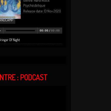
Genre: Hard-Rock
Psychédélique
Release date: 13 Nov 2020
ANDCAMP
00:00
/
00:00
ringer Of Night
ANTRE : PODCAST