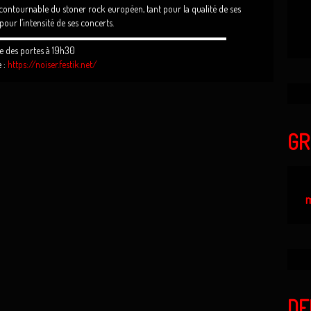
contournable du stoner rock européen, tant pour la qualité de ses
our l’intensité de ses concerts.
▬▬▬▬▬▬▬▬▬▬▬▬▬▬▬▬▬▬▬▬▬▬▬▬
 des portes à 19h30
e :
https://noiser.festik.net/
GR
m
DE