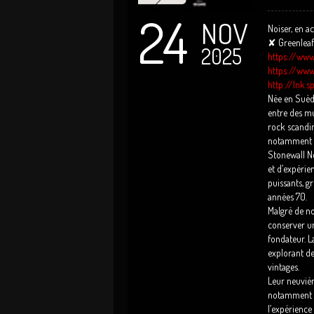
24
NOV
Noiser, en a
✘ Greenleaf
2025
https://www
https://www
http://lnk.
Née en Suède
entre des mu
rock scandina
notamment d
Stonewall No
et d’expérie
puissants, g
années 70.
Malgré de no
conserver une
fondateur. L
explorant de
vintages.
Leur neuvièm
notamment au
l’expérienc