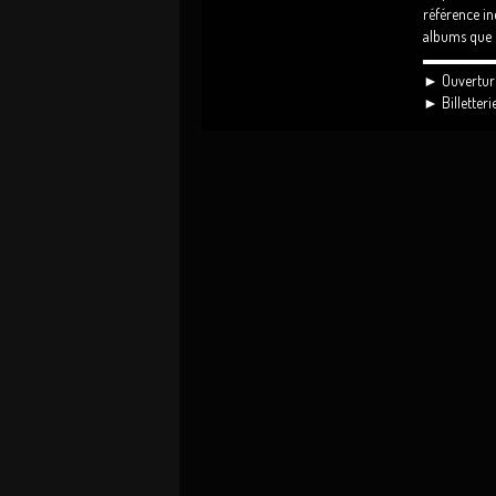
référence in
albums que p
▬▬▬▬
► Ouverture
► Billetteri