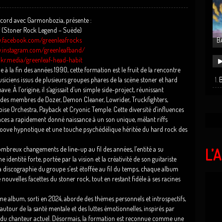
ccord avec Garmonbozia, présente :
 (Stoner Rock Legend – Suède)
.facebook.com/greenleafrocks
B
.instagram.com/greenleafband/
spkr.media/greenleaf-head-habit
 à la fin des années 1990, cette formation est le fruit de la rencontre
siciens issus de plusieurs groupes phares de la scène stoner et hard
B
ve. À l’origine, il s’agissait d’un simple side-project, réunissant
es membres de Dozer, Demon Cleaner, Lowrider, Truckfighters,
ise Orchestra, Payback et Cryonic Temple. Cette diversité d’influences
nces a rapidement donné naissance à un son unique, mêlant riffs
roove hypnotique et une touche psychédélique héritée du hard rock des
mbreux changements de line-up au fil des années, l’entité a su
L’
 identité forte, portée par la vision et la créativité de son guitariste
a discographie du groupe s’est étoffée au fil du temps, chaque album
 nouvelles facettes du stoner rock, tout en restant fidèle à ses racines
e album, sorti en 2024, aborde des thèmes personnels et introspectifs,
tour de la santé mentale et des luttes émotionnelles, inspirés par
e du chanteur actuel. Désormais, la formation est reconnue comme une