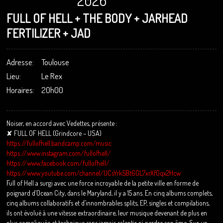
2026
FULL OF HELL + THE BODY + JARHEAD
FERTILIZER + JAD
Adresse:
Toulouse
Lieu:
Le Rex
Horaires:
20h00
Noiser, en accord avec Vedettes, présente :
✘ FULL OF HELL (Grindcore – USA)
https://fullofhell.bandcamp.com/music
https://www.instagram.com/fullofhell/
https://www.facebook.com/fullofhell/
https://www.youtube.com/channel/UCsYrk5Bt6GL7xrXfGqx2Hcw
Full of Hell a surgi avec une force incroyable de la petite ville en forme de
poignard d’Ocean City, dans le Maryland, il y a 15 ans. En cinq albums complets,
cinq albums collaboratifs et d’innombrables splits, EP, singles et compilations,
ils ont évolué à une vitesse extraordinaire, leur musique devenant de plus en
plus compliquée et technique sans jamais ralentir ni perdre son âme. Sur un